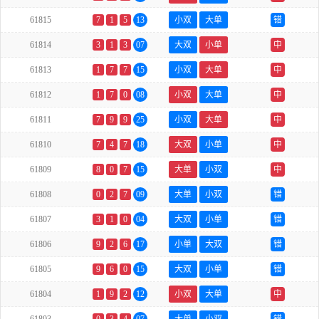
61815
7
1
5
13
小双
大单
错
61814
3
1
3
07
大双
小单
中
61813
1
7
7
15
小双
大单
中
61812
1
7
0
08
小双
大单
中
61811
7
9
9
25
小双
大单
中
61810
7
4
7
18
大双
小单
中
61809
8
0
7
15
大单
小双
中
61808
0
2
7
09
大单
小双
错
61807
3
1
0
04
大双
小单
错
61806
9
2
6
17
小单
大双
错
61805
9
6
0
15
大双
小单
错
61804
1
9
2
12
小双
大单
中