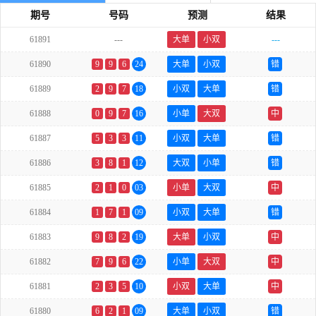
期号
号码
预测
结果
61891
---
大单
小双
---
61890
9
9
6
24
大单
小双
错
61889
2
9
7
18
小双
大单
错
61888
0
9
7
16
小单
大双
中
61887
5
3
3
11
小双
大单
错
61886
3
8
1
12
大双
小单
错
61885
2
1
0
03
小单
大双
中
61884
1
7
1
09
小双
大单
错
61883
9
8
2
19
大单
小双
中
61882
7
9
6
22
小单
大双
中
61881
2
3
5
10
小双
大单
中
61880
6
2
1
09
大单
小双
错