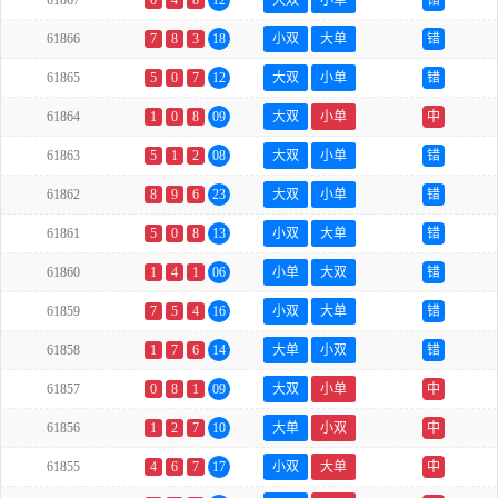
61867
0
4
8
12
大双
小单
错
61866
7
8
3
18
小双
大单
错
61865
5
0
7
12
大双
小单
错
61864
1
0
8
09
大双
小单
中
61863
5
1
2
08
大双
小单
错
61862
8
9
6
23
大双
小单
错
61861
5
0
8
13
小双
大单
错
61860
1
4
1
06
小单
大双
错
61859
7
5
4
16
小双
大单
错
61858
1
7
6
14
大单
小双
错
61857
0
8
1
09
大双
小单
中
61856
1
2
7
10
大单
小双
中
61855
4
6
7
17
小双
大单
中