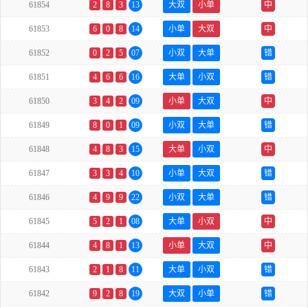
61854
2
8
3
13
大双
小单
中
61853
6
0
8
14
小单
大双
中
61852
0
2
5
07
小双
大单
错
61851
4
6
6
16
大单
小双
错
61850
3
4
2
09
小单
大双
中
61849
8
0
1
09
小双
大单
错
61848
4
8
3
15
大单
小双
中
61847
3
3
4
10
小单
大双
错
61846
4
9
9
22
小双
大单
错
61845
5
2
1
08
大单
小双
中
61844
4
8
1
13
小单
大双
中
61843
2
1
8
11
大单
小双
错
61842
9
2
8
19
大双
小单
错